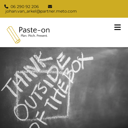
06 290 92 206


johan.van_arkel@partner.meto.com