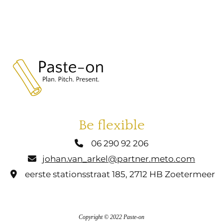
Be flexible
06 290 92 206

johan.van_arkel@partner.meto.com

eerste stationsstraat 185, 2712 HB Zoetermeer

Copyright © 2022 Paste-on